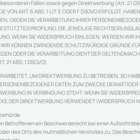
besonderen Fällen sowie gegen Direktwerbung (Art. 21 D
ON ART. 6 ABS. 1 LIT. E ODER F DSGVO ERFOLGT, HABEN
BEN, GEGEN DIE VERARBEITUNG IHRER PERSONENBEZOGE
GESTÜTZTES PROFILING. DIE JEWEILIGE RECHTSGRUNDLA
UNG. WENN SIE WIDERSPRUCH EINLEGEN, WERDEN WIR 
N, WIR KÖNNEN ZWINGENDE SCHUTZWÜRDIGE GRÜNDE FÜR
IEGEN ODER DIE VERARBEITUNG DIENT DER GELTENDMAC
21 ABS. 1 DSGVO).
RBEITET, UM DIREKTWERBUNG ZU BETREIBEN, SO HABE
 PERSONENBEZOGENER DATEN ZUM ZWECKE DERARTIGER W
EKTWERBUNG IN VERBINDUNG STEHT. WENN SIE WIDERSP
E DER DIREKTWERBUNG VERWENDET (WIDERSPRUCH NACH
­behörde
en Betroffenen ein Beschwerderecht bei einer Aufsichtsbe
s oder des Orts des mutmaßlichen Verstoßes zu. Das Besc