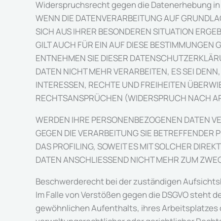
Widerspruchsrecht gegen die Datenerhebung in 
WENN DIE DATENVERARBEITUNG AUF GRUNDLAGE V
SICH AUS IHRER BESONDEREN SITUATION ERGE
GILT AUCH FÜR EIN AUF DIESE BESTIMMUNGEN 
ENTNEHMEN SIE DIESER DATENSCHUTZERKLÄR
DATEN NICHT MEHR VERARBEITEN, ES SEI DEN
INTERESSEN, RECHTE UND FREIHEITEN ÜBERW
RECHTSANSPRÜCHEN (WIDERSPRUCH NACH ART. 
WERDEN IHRE PERSONENBEZOGENEN DATEN VERA
GEGEN DIE VERARBEITUNG SIE BETREFFENDER
DAS PROFILING, SOWEIT ES MIT SOLCHER DIR
DATEN ANSCHLIESSEND NICHT MEHR ZUM ZWECK
Beschwerde­recht bei der zuständigen Aufsichts
Im Falle von Verstößen gegen die DSGVO steht d
gewöhnlichen Aufenthalts, ihres Arbeitsplatze