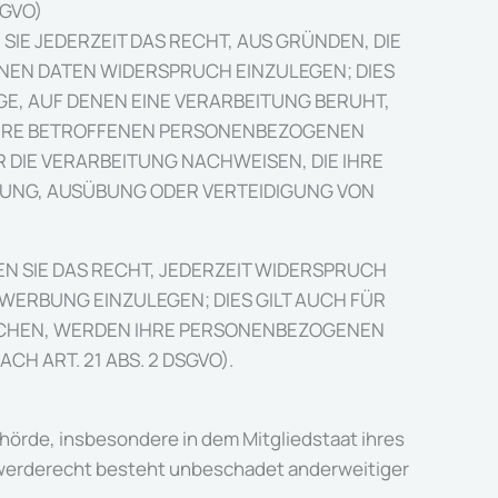
SGVO)
 SIE JEDERZEIT DAS RECHT, AUS GRÜNDEN, DIE
NEN DATEN WIDERSPRUCH EINZULEGEN; DIES
GE, AUF DENEN EINE VERARBEITUNG BERUHT,
IHRE BETROFFENEN PERSONENBEZOGENEN
 DIE VERARBEITUNG NACHWEISEN, DIE IHRE
HUNG, AUSÜBUNG ODER VERTEIDIGUNG VON
N SIE DAS RECHT, JEDERZEIT WIDERSPRUCH
ERBUNG EINZULEGEN; DIES GILT AUCH FÜR
RECHEN, WERDEN IHRE PERSONENBEZOGENEN
 ART. 21 ABS. 2 DSGVO).
hörde, insbesondere in dem Mitgliedstaat ihres
hwerderecht besteht unbeschadet anderweitiger